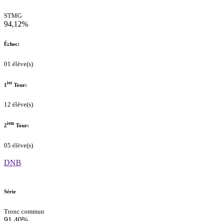
STMG
94,12%
Échec:
01 élève(s)
ier
1
Tour:
12 élève(s)
iem
2
Tour:
05 élève(s)
DNB
Série
Tronc commun
91,40%