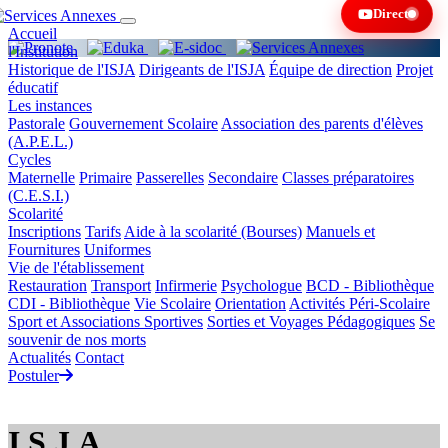
Direct
Chargement...
Accueil
l'Institution
Historique de l'ISJA
Dirigeants de l'ISJA
Équipe de direction
Projet
éducatif
Les instances
Pastorale
Gouvernement Scolaire
Association des parents d'élèves
(A.P.E.L.)
Cycles
Maternelle
Primaire
Passerelles
Secondaire
Classes préparatoires
(C.E.S.I.)
Scolarité
Inscriptions
Tarifs
Aide à la scolarité (Bourses)
Manuels et
Fournitures
Uniformes
Vie de l'établissement
Restauration
Transport
Infirmerie
Psychologue
BCD - Bibliothèque
CDI - Bibliothèque
Vie Scolaire
Orientation
Activités Péri-Scolaire
Sport et Associations Sportives
Sorties et Voyages Pédagogiques
Se
souvenir de nos morts
Actualités
Contact
Postuler
I.S.J.A.