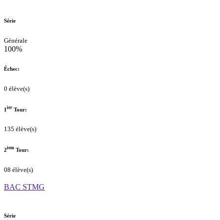
Série
Générale
100%
Échec:
0 élève(s)
ier
1
Tour:
135 élève(s)
iem
2
Tour:
08 élève(s)
BAC STMG
Série