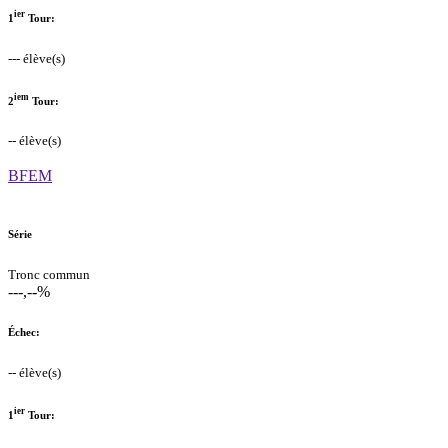
ier
1
Tour:
--- élève(s)
iem
2
Tour:
-- élève(s)
BFEM
Série
Tronc commun
---,--%
Échec:
-- élève(s)
ier
1
Tour: