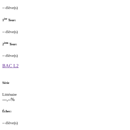
-- élève(s)
ier
1
Tour:
-- élève(s)
iem
2
Tour:
-- élève(s)
BAC L2
Série
Littéraire
---,--%
Échec:
-- élève(s)