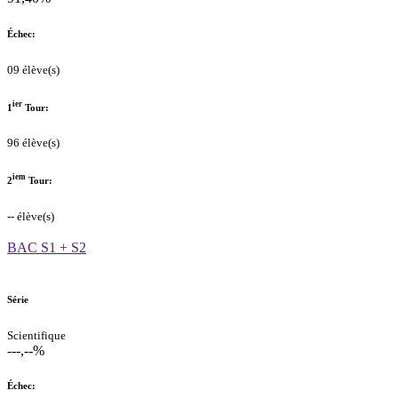
Échec:
09 élève(s)
ier
1
Tour:
96 élève(s)
iem
2
Tour:
-- élève(s)
BAC S1 + S2
Série
Scientifique
---,--%
Échec: